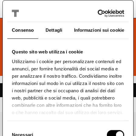
Vai al menu del profilo
Vai al contenuto principale
0
Biglietteria
Accedi o registrati
Vuoi vedere tutte le mostre?
Consenso
Dettagli
Informazioni sui cookie
Con il biglietto unico accedi a tutte le mostre a un
prezzo speciale.
Questo sito web utilizza i cookie
Utilizziamo i cookie per personalizzare contenuti ed
Scopri di più →
annunci, per fornire funzionalità dei social media e
per analizzare il nostro traffico. Condividiamo inoltre
informazioni sul modo in cui utilizza il nostro sito con
09 agosto 2026
i nostri partner che si occupano di analisi dei dati
web, pubblicità e social media, i quali potrebbero
combinarle con altre informazioni che ha fornito loro
9
agosto
(
domenica
)
Giorno
Settimana
Mese
o che hanno raccolto dal suo utilizzo dei loro servizi.
(selezionato)
MOSTRA
09 agosto 2026
Andrea Branzi by Toyo
Selezione
Necessari