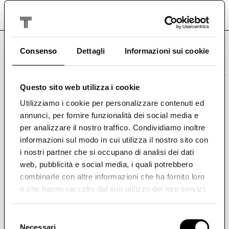
Vai al menu del profilo
Vai al contenuto principale
0
Biglietteria
Accedi o registrati
Consenso
Dettagli
Informazioni sui cookie
Cosa sono i Cookie
Questo sito web utilizza i cookie
Utilizziamo i cookie per personalizzare contenuti ed
Sezione 1 →
Sezione 2 →
annunci, per fornire funzionalità dei social media e
Sezione 3 →
per analizzare il nostro traffico. Condividiamo inoltre
Sezione 4 →
Sezione 5 →
informazioni sul modo in cui utilizza il nostro sito con
i nostri partner che si occupano di analisi dei dati
Privacy policy →
Condizioni di vendita →
web, pubblicità e social media, i quali potrebbero
combinarle con altre informazioni che ha fornito loro
I cookies sono pacchetti di informazioni inviate
o che hanno raccolto dal suo utilizzo dei loro servizi.
da un web server (dal presente sito) al browser
Internet dell’utente e memorizzati
Selezione
automaticamente sul pc o device mobile e
Necessari